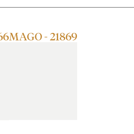
66
MAGO - 21869