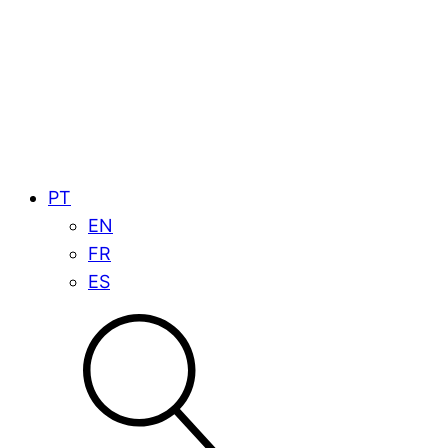
PT
EN
FR
ES