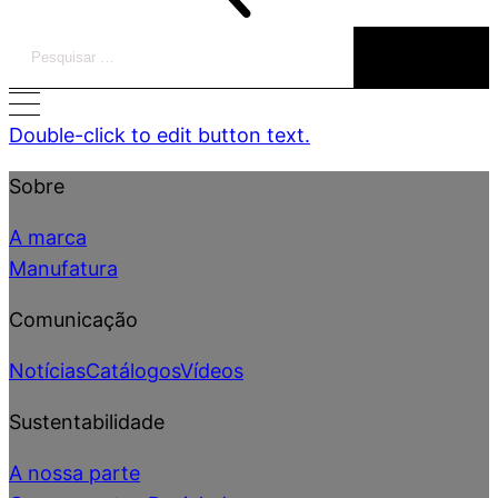
Pesquisar
por:
Double-click to edit button text.
Sobre
A marca
Manufatura
Comunicação
Notícias
Catálogos
Vídeos
Sustentabilidade
A nossa parte