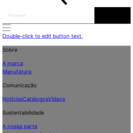
Pesquisar
por:
Double-click to edit button text.
Sobre
A marca
Manufatura
Comunicação
Notícias
Catálogos
Vídeos
Sustentabilidade
A nossa parte