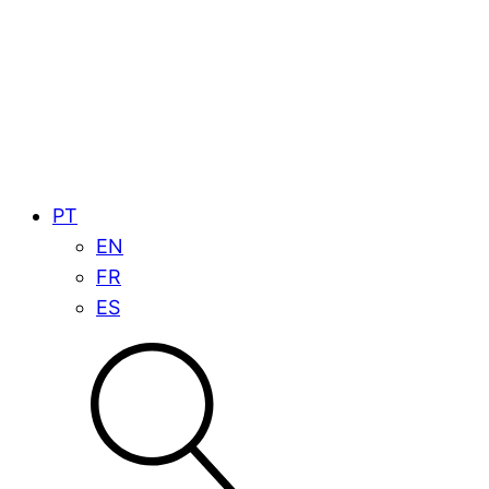
PT
EN
FR
ES